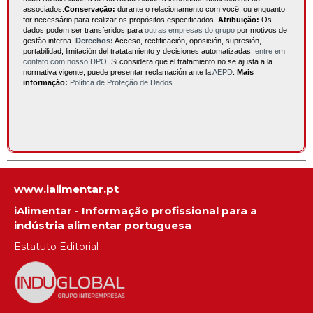
associados.
Conservação:
durante o relacionamento com você, ou enquanto
for necessário para realizar os propósitos especificados.
Atribuição:
Os
dados podem ser transferidos para
outras empresas do grupo
por motivos de
gestão interna.
Derechos:
Acceso, rectificación, oposición, supresión,
portabilidad, limitación del tratatamiento y decisiones automatizadas:
entre em
contato com nosso DPO
. Si considera que el tratamiento no se ajusta a la
normativa vigente, puede presentar reclamación ante la
AEPD
.
Mais
informação:
Política de Proteção de Dados
www.ialimentar.pt
iAlimentar - Informação profissional para a
indústria alimentar portuguesa
Estatuto Editorial