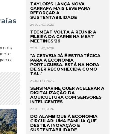
TAYLOR'S LANÇA NOVA
GARRAFA MAIS LEVE PARA
REFORÇAR A
SUSTENTABILIDADE
raias
24 JULHO, 2026
TECMEAT VOLTA A REUNIR A
FILEIRA DA CARNE NA MEAT
MEETINGS'26
com os
22 JULHO, 2026
iente
"A CERVEJA JÁ É ESTRATÉGICA
gram a
PARA A ECONOMIA
PORTUGUESA. ESTÁ NA HORA
DE SER RECONHECIDA COMO
TAL."
23 JULHO, 2026
SENSIMARINE QUER ACELERAR A
DIGITALIZAÇÃO DA
AQUICULTURA COM SENSORES
INTELIGENTES
27 JULHO, 2026
DO ALAMBIQUE À ECONOMIA
CIRCULAR: UMA FAMÍLIA QUE
DESTILA INOVAÇÃO E
SUSTENTABILIDADE