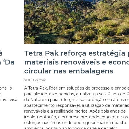
à
Tetra Pak reforça estratégia
 ‘Da
materiais renováveis e eco
circular nas embalagens
31 JULHO, 2026
nal, o
A Tetra Pak, líder em soluções de processo e emba
e
para alimentos e bebidas, atualizou o seu Plano de 
ativa visa
da Natureza para reforçar a sua atuação em áreas 
abastecimento responsável, a utilização de matéria
renováveis e a resiliência hídrica. Após dois anos de
implementação, a empresa pretende concentrar os
esforços nas áreas onde pode gerar maior impacto
ambiental positivo ao longo da cadeia de valor...