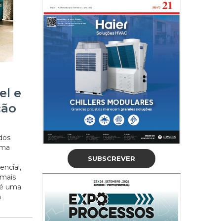
el e
ção
dos
ama
SUBSCREVER
encial,
 mais
a é uma
a