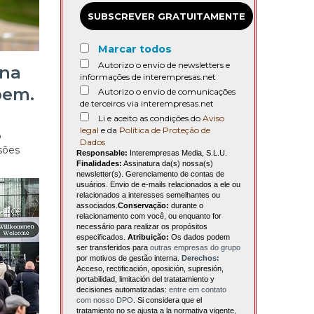
SUBSCREVER GRATUITAMENTE
Marcar todos
Autorizo o envio de newsletters e
 na
informações de interempresas.net
bem.
Autorizo o envio de comunicações
de terceiros via interempresas.net
Li e aceito as condições do
Aviso
legal
e da
Política de Proteção de
o
Dados
isões
Responsable:
Interempresas Media, S.L.U.
Finalidades:
Assinatura da(s) nossa(s)
newsletter(s). Gerenciamento de contas de
usuários. Envio de e-mails relacionados a ele ou
relacionados a interesses semelhantes ou
associados.
Conservação:
durante o
relacionamento com você, ou enquanto for
necessário para realizar os propósitos
especificados.
Atribuição:
Os dados podem
ser transferidos para
outras empresas do grupo
por motivos de gestão interna.
Derechos:
Acceso, rectificación, oposición, supresión,
portabilidad, limitación del tratatamiento y
decisiones automatizadas:
entre em contato
com nosso DPO
. Si considera que el
tratamiento no se ajusta a la normativa vigente,