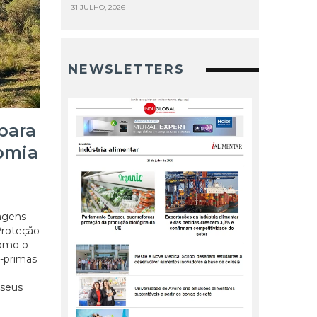
31 JULHO, 2026
NEWSLETTERS
 para
nomia
lagens
Proteção
como o
s-primas
 seus