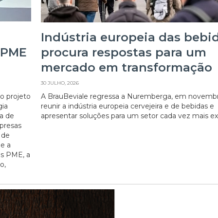
Indústria europeia das bebi
s PME
procura respostas para um
mercado em transformação
30 JULHO, 2026
o projeto
A BrauBeviale regressa a Nuremberga, em novembr
gia
reunir a indústria europeia cervejeira e de bebidas e
a de
apresentar soluções para um setor cada vez mais ex
presas
 de
e a
as PME, a
o,