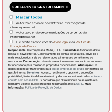
SUBSCREVER GRATUITAMENTE
Marcar todos
Autorizo o envio de newsletters e informações de
interempresas.net
Autorizo o envio de comunicações de terceiros via
interempresas.net
Li e aceito as condições do
Aviso legal
e da
Política de
Proteção de Dados
Responsable:
Interempresas Media, S.L.U.
Finalidades:
Assinatura da(s)
nossa(s) newsletter(s). Gerenciamento de contas de usuários. Envio de e-
mails relacionados a ele ou relacionados a interesses semelhantes ou
associados.
Conservação:
durante o relacionamento com você, ou enquanto
for necessário para realizar os propósitos especificados.
Atribuição:
Os
dados podem ser transferidos para
outras empresas do grupo
por motivos de
gestão interna.
Derechos:
Acceso, rectificación, oposición, supresión,
portabilidad, limitación del tratatamiento y decisiones automatizadas:
entre em
contato com nosso DPO
. Si considera que el tratamiento no se ajusta a la
normativa vigente, puede presentar reclamación ante la
AEPD
.
Mais
informação:
Política de Proteção de Dados