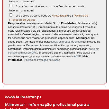
interempresas.net
Autorizo o envio de comunicações de terceiros via
interempresas.net
Li e aceito as condições do
Aviso legal
e da
Política de
Proteção de Dados
Responsable:
Interempresas Media, S.L.U.
Finalidades:
Assinatura da(s)
nossa(s) newsletter(s). Gerenciamento de contas de usuários. Envio de e-
mails relacionados a ele ou relacionados a interesses semelhantes ou
associados.
Conservação:
durante o relacionamento com você, ou enquanto
for necessário para realizar os propósitos especificados.
Atribuição:
Os
dados podem ser transferidos para
outras empresas do grupo
por motivos de
gestão interna.
Derechos:
Acceso, rectificación, oposición, supresión,
portabilidad, limitación del tratatamiento y decisiones automatizadas:
entre em
contato com nosso DPO
. Si considera que el tratamiento no se ajusta a la
normativa vigente, puede presentar reclamación ante la
AEPD
.
Mais
informação:
Política de Proteção de Dados
www.ialimentar.pt
iAlimentar - Informação profissional para a