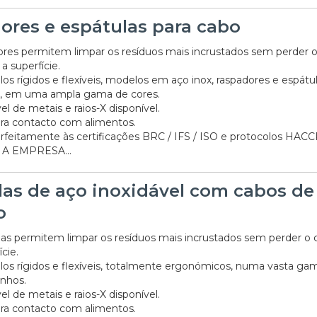
ores e espátulas para cabo
ores permitem limpar os resíduos mais incrustados sem perder 
a superfície.
s rígidos e flexíveis, modelos em aço inox, raspadores e espátu
, em uma ampla gama de cores.
27/07/2026
el de metais e raios-X disponível.
ra contacto com alimentos.
rfeitamente às certificações BRC / IFS / ISO e protocolos HACC
A EMPRESA...
las de aço inoxidável com cabos de
o
las permitem limpar os resíduos mais incrustados sem perder o 
cie.
s rígidos e flexíveis, totalmente ergonómicos, numa vasta ga
nhos.
el de metais e raios-X disponível.
ra contacto com alimentos.