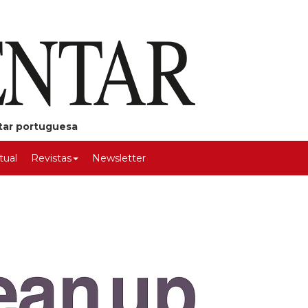
ntar portuguesa
rtual
Revistas
Newsletter