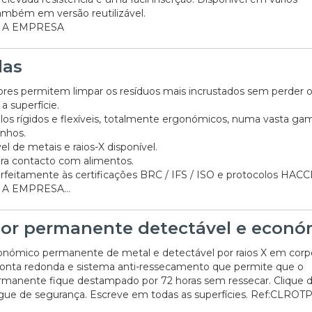
mbém em versão reutilizável.
 A EMPRESA
las
ores permitem limpar os resíduos mais incrustados sem perder 
a superfície.
s rígidos e flexíveis, totalmente ergonómicos, numa vasta ga
nhos.
el de metais e raios-X disponível.
ra contacto com alimentos.
rfeitamente às certificações BRC / IFS / ISO e protocolos HACC
A EMPRESA...
or permanente detectável e econó
nómico permanente de metal e detectável por raios X em corpo
 Ponta redonda e sistema anti-ressecamento que permite que o
manente fique destampado por 72 horas sem ressecar. Clique 
gue de segurança. Escreve em todas as superfícies. Ref:CLROT
20/07/2026