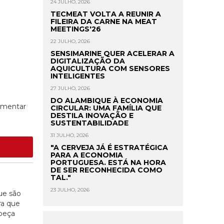
24 JULHO, 2026
TECMEAT VOLTA A REUNIR A
FILEIRA DA CARNE NA MEAT
MEETINGS'26
22 JULHO, 2026
SENSIMARINE QUER ACELERAR A
DIGITALIZAÇÃO DA
AQUICULTURA COM SENSORES
INTELIGENTES
27 JULHO, 2026
DO ALAMBIQUE À ECONOMIA
limentar
CIRCULAR: UMA FAMÍLIA QUE
DESTILA INOVAÇÃO E
SUSTENTABILIDADE
31 JULHO, 2026
"A CERVEJA JÁ É ESTRATÉGICA
PARA A ECONOMIA
PORTUGUESA. ESTÁ NA HORA
DE SER RECONHECIDA COMO
TAL."
23 JULHO, 2026
que são
ra que
beça