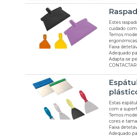
Raspad
Estes raspad
cuidado com 
Temos modelo
ergonómicas
Faixa detetáv
Adequado pa
Adapta-se pe
CONTACTAR 
Espátu
plástic
Estas espátu
com a superfí
Temos modelo
cores e tama
Faixa detetáv
Adequado pa