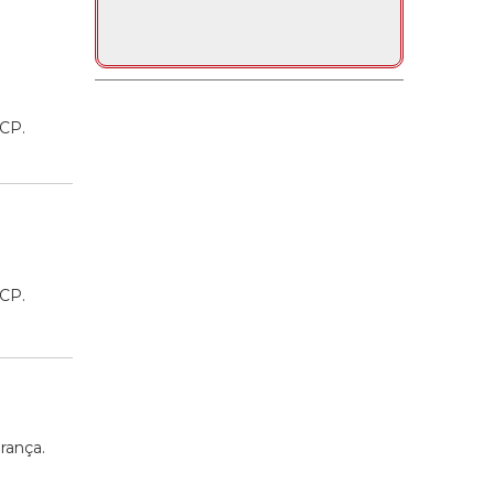
CCP.
CCP.
rança.