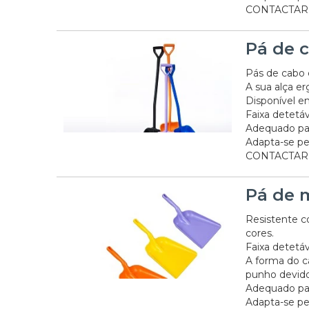
CONTACTAR
Pá de 
Pás de cabo 
A sua alça e
Disponível e
Faixa detetáv
Adequado pa
Adapta-se pe
CONTACTAR 
Pá de 
Resistente c
cores.
Faixa detetáv
A forma do c
punho devido
Adequado par
Adapta-se pe