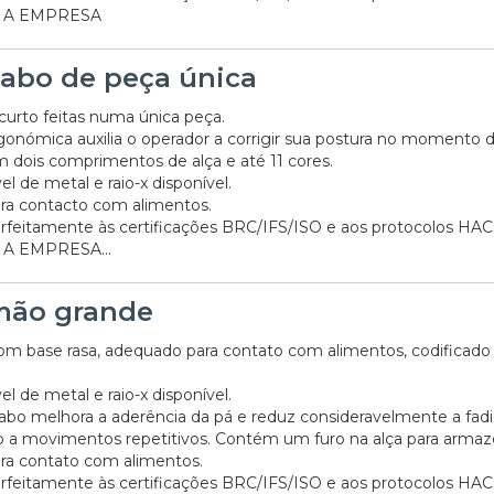
 A EMPRESA
cabo de peça única
curto feitas numa única peça.
rgonómica auxilia o operador a corrigir sua postura no momento d
m dois comprimentos de alça e até 11 cores.
el de metal e raio-x disponível.
ra contacto com alimentos.
rfeitamente às certificações BRC/IFS/ISO e aos protocolos HA
A EMPRESA...
mão grande
om base rasa, adequado para contato com alimentos, codificado
el de metal e raio-x disponível.
abo melhora a aderência da pá e reduz consideravelmente a fad
 a movimentos repetitivos. Contém um furo na alça para armaze
a contato com alimentos.
rfeitamente às certificações BRC/IFS/ISO e aos protocolos HA