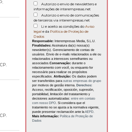
P.
Autorizo o envio de newsletters e
informações de interempresas.net
Autorizo o envio de comunicações
de terceiros via interempresas.net
Li e aceito as condições do
Aviso
legal
e da
Política de Proteção de
o
Dados
Responsable:
Interempresas Media, S.L.U.
Finalidades:
Assinatura da(s) nossa(s)
newsletter(s). Gerenciamento de contas de
usuários. Envio de e-mails relacionados a ele ou
relacionados a interesses semelhantes ou
associados.
Conservação:
durante o
CCP.
relacionamento com você, ou enquanto for
necessário para realizar os propósitos
especificados.
Atribuição:
Os dados podem
ser transferidos para
outras empresas do grupo
por motivos de gestão interna.
Derechos:
Acceso, rectificación, oposición, supresión,
portabilidad, limitación del tratatamiento y
decisiones automatizadas:
entre em contato
com nosso DPO
. Si considera que el
tratamiento no se ajusta a la normativa vigente,
puede presentar reclamación ante la
AEPD
.
CCP.
Mais informação:
Política de Proteção de
Dados