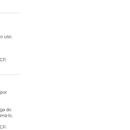
o uso.
CCP.
 por
iga do
ná-lo.
CCP.