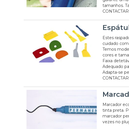
tamanhos. Ta
CONTACTAR
Espátu
Estes raspad
cuidado com 
Temos modelo
cores e tama
Faixa detetáv
Adequado pa
Adapta-se pe
CONTACTAR 
Marcad
Marcador eco
tinta preta.
marcador per
vezes no plu