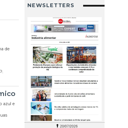
NEWSLETTERS
o
ma de
P.
mico
 azul e
duas
P
20/07/2026