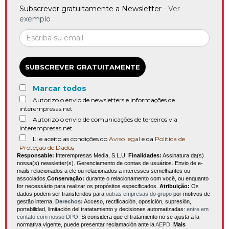
Subscrever gratuitamente a Newsletter -
Ver
exemplo
SUBSCREVER GRATUITAMENTE
Marcar todos
Autorizo o envio de newsletters e informações de
interempresas.net
Autorizo o envio de comunicações de terceiros via
interempresas.net
Li e aceito as condições do
Aviso legal
e da
Política de
Proteção de Dados
Responsable:
Interempresas Media, S.L.U.
Finalidades:
Assinatura da(s)
nossa(s) newsletter(s). Gerenciamento de contas de usuários. Envio de e-
mails relacionados a ele ou relacionados a interesses semelhantes ou
associados.
Conservação:
durante o relacionamento com você, ou enquanto
for necessário para realizar os propósitos especificados.
Atribuição:
Os
dados podem ser transferidos para
outras empresas do grupo
por motivos de
gestão interna.
Derechos:
Acceso, rectificación, oposición, supresión,
portabilidad, limitación del tratatamiento y decisiones automatizadas:
entre em
contato com nosso DPO
. Si considera que el tratamiento no se ajusta a la
normativa vigente, puede presentar reclamación ante la
AEPD
.
Mais