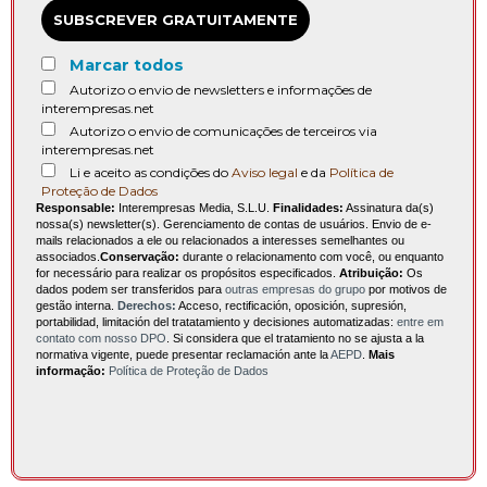
SUBSCREVER GRATUITAMENTE
Marcar todos
Autorizo o envio de newsletters e informações de
interempresas.net
Autorizo o envio de comunicações de terceiros via
interempresas.net
Li e aceito as condições do
Aviso legal
e da
Política de
Proteção de Dados
Responsable:
Interempresas Media, S.L.U.
Finalidades:
Assinatura da(s)
nossa(s) newsletter(s). Gerenciamento de contas de usuários. Envio de e-
mails relacionados a ele ou relacionados a interesses semelhantes ou
associados.
Conservação:
durante o relacionamento com você, ou enquanto
for necessário para realizar os propósitos especificados.
Atribuição:
Os
dados podem ser transferidos para
outras empresas do grupo
por motivos de
gestão interna.
Derechos:
Acceso, rectificación, oposición, supresión,
portabilidad, limitación del tratatamiento y decisiones automatizadas:
entre em
contato com nosso DPO
. Si considera que el tratamiento no se ajusta a la
normativa vigente, puede presentar reclamación ante la
AEPD
.
Mais
informação:
Política de Proteção de Dados