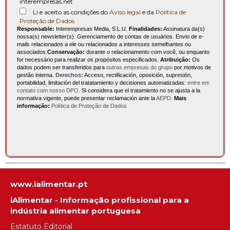
interempresas.net
Li e aceito as condições do
Aviso legal
e da
Política de
Proteção de Dados
Responsable:
Interempresas Media, S.L.U.
Finalidades:
Assinatura da(s)
nossa(s) newsletter(s). Gerenciamento de contas de usuários. Envio de e-
mails relacionados a ele ou relacionados a interesses semelhantes ou
associados.
Conservação:
durante o relacionamento com você, ou enquanto
for necessário para realizar os propósitos especificados.
Atribuição:
Os
dados podem ser transferidos para
outras empresas do grupo
por motivos de
gestão interna.
Derechos:
Acceso, rectificación, oposición, supresión,
portabilidad, limitación del tratatamiento y decisiones automatizadas:
entre em
contato com nosso DPO
. Si considera que el tratamiento no se ajusta a la
normativa vigente, puede presentar reclamación ante la
AEPD
.
Mais
informação:
Política de Proteção de Dados
www.ialimentar.pt
iAlimentar - Informação profissional para a
indústria alimentar portuguesa
Estatuto Editorial