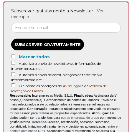
Subscrever gratuitamente a Newsletter -
Ver
exemplo
SUBSCREVER GRATUITAMENTE
Marcar todos
Autorizo o envio de newsletters e informações de
interempresas.net
Autorizo o envio de comunicações de terceiros via
interempresas.net
Li e aceito as condições do
Aviso legal
e da
Política de
Proteção de Dados
Responsable:
Interempresas Media, S.L.U.
Finalidades:
Assinatura da(s)
nossa(s) newsletter(s). Gerenciamento de contas de usuários. Envio de e-
mails relacionados a ele ou relacionados a interesses semelhantes ou
associados.
Conservação:
durante o relacionamento com você, ou enquanto
for necessário para realizar os propósitos especificados.
Atribuição:
Os
dados podem ser transferidos para
outras empresas do grupo
por motivos de
gestão interna.
Derechos:
Acceso, rectificación, oposición, supresión,
portabilidad, limitación del tratatamiento y decisiones automatizadas:
entre em
contato com nosso DPO
. Si considera que el tratamiento no se ajusta a la