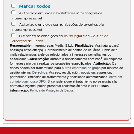
Marcar todos
Autorizo o envio de newsletters e informações de
interempresas.net
Autorizo o envio de comunicações de terceiros via
interempresas.net
Li e aceito as condições do
Aviso legal
e da
Política de
Proteção de Dados
Responsable:
Interempresas Media, S.L.U.
Finalidades:
Assinatura da(s)
nossa(s) newsletter(s). Gerenciamento de contas de usuários. Envio de e-
mails relacionados a ele ou relacionados a interesses semelhantes ou
associados.
Conservação:
durante o relacionamento com você, ou enquanto
for necessário para realizar os propósitos especificados.
Atribuição:
Os
dados podem ser transferidos para
outras empresas do grupo
por motivos de
gestão interna.
Derechos:
Acceso, rectificación, oposición, supresión,
portabilidad, limitación del tratatamiento y decisiones automatizadas:
entre em
contato com nosso DPO
. Si considera que el tratamiento no se ajusta a la
normativa vigente, puede presentar reclamación ante la
AEPD
.
Mais
informação:
Política de Proteção de Dados