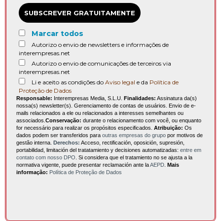
SUBSCREVER GRATUITAMENTE
Marcar todos
Autorizo o envio de newsletters e informações de
interempresas.net
Autorizo o envio de comunicações de terceiros via
interempresas.net
Li e aceito as condições do
Aviso legal
e da
Política de
Proteção de Dados
Responsable:
Interempresas Media, S.L.U.
Finalidades:
Assinatura da(s)
nossa(s) newsletter(s). Gerenciamento de contas de usuários. Envio de e-
mails relacionados a ele ou relacionados a interesses semelhantes ou
associados.
Conservação:
durante o relacionamento com você, ou enquanto
for necessário para realizar os propósitos especificados.
Atribuição:
Os
dados podem ser transferidos para
outras empresas do grupo
por motivos de
gestão interna.
Derechos:
Acceso, rectificación, oposición, supresión,
portabilidad, limitación del tratatamiento y decisiones automatizadas:
entre em
contato com nosso DPO
. Si considera que el tratamiento no se ajusta a la
normativa vigente, puede presentar reclamación ante la
AEPD
.
Mais
informação:
Política de Proteção de Dados