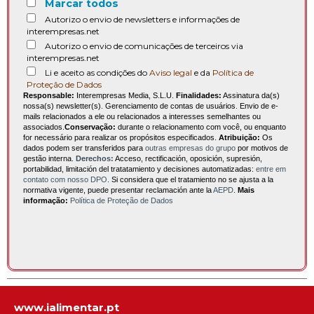
Marcar todos
Autorizo o envio de newsletters e informações de
interempresas.net
Autorizo o envio de comunicações de terceiros via
interempresas.net
Li e aceito as condições do
Aviso legal
e da
Política de
Proteção de Dados
Responsable:
Interempresas Media, S.L.U.
Finalidades:
Assinatura da(s)
nossa(s) newsletter(s). Gerenciamento de contas de usuários. Envio de e-
mails relacionados a ele ou relacionados a interesses semelhantes ou
associados.
Conservação:
durante o relacionamento com você, ou enquanto
for necessário para realizar os propósitos especificados.
Atribuição:
Os
dados podem ser transferidos para
outras empresas do grupo
por motivos de
gestão interna.
Derechos:
Acceso, rectificación, oposición, supresión,
portabilidad, limitación del tratatamiento y decisiones automatizadas:
entre em
contato com nosso DPO
. Si considera que el tratamiento no se ajusta a la
normativa vigente, puede presentar reclamación ante la
AEPD
.
Mais
informação:
Política de Proteção de Dados
www.ialimentar.pt