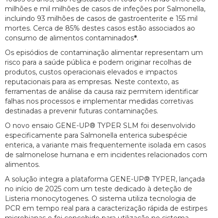
milhões e mil milhões de casos de infeções por Salmonella,
incluindo 93 milhões de casos de gastroenterite e 155 mil
mortes. Cerca de 85% destes casos estão associados ao
consumo de alimentos contaminados
*
.
Os episódios de contaminação alimentar representam um
risco para a saúde pública e podem originar recolhas de
produtos, custos operacionais elevados e impactos
reputacionais para as empresas. Neste contexto, as
ferramentas de análise da causa raiz permitem identificar
falhas nos processos e implementar medidas corretivas
destinadas a prevenir futuras contaminações.
O novo ensaio GENE-UP® TYPER SLM foi desenvolvido
especificamente para Salmonella enterica subespécie
enterica, a variante mais frequentemente isolada em casos
de salmonelose humana e em incidentes relacionados com
alimentos.
A solução integra a plataforma GENE-UP® TYPER, lançada
no início de 2025 com um teste dedicado à deteção de
Listeria monocytogenes. O sistema utiliza tecnologia de
PCR em tempo real para a caracterização rápida de estirpes
microbianas e foi concebido para utilização no sistema