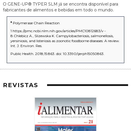
O GENE-UP® TYPER SLM já se encontra disponível para
fabricantes de alimentos e bebidas em todo o mundo.
*
Polymerase Chain Reaction
1 https://pmc.ncbi.nlm.nih.gov/articles/PMC10812683/v -
8.Chlebicz A., Slizewska K. Campylobacteriosis, salmonellosis,
yersiniosis, and listeriosis as zoonotic foodborne diseases: A review.
Int. J. Environ. Res.
Public Health. 2018;15:863. doi: 10.3390/ijerph15050863.
REVISTAS