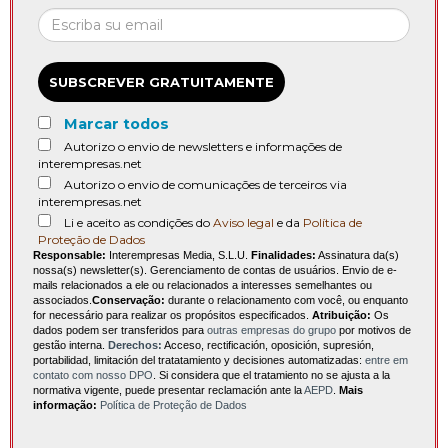
SUBSCREVER GRATUITAMENTE
Marcar todos
Autorizo o envio de newsletters e informações de
interempresas.net
Autorizo o envio de comunicações de terceiros via
interempresas.net
Li e aceito as condições do
Aviso legal
e da
Política de
Proteção de Dados
Responsable:
Interempresas Media, S.L.U.
Finalidades:
Assinatura da(s)
nossa(s) newsletter(s). Gerenciamento de contas de usuários. Envio de e-
mails relacionados a ele ou relacionados a interesses semelhantes ou
associados.
Conservação:
durante o relacionamento com você, ou enquanto
for necessário para realizar os propósitos especificados.
Atribuição:
Os
dados podem ser transferidos para
outras empresas do grupo
por motivos de
gestão interna.
Derechos:
Acceso, rectificación, oposición, supresión,
portabilidad, limitación del tratatamiento y decisiones automatizadas:
entre em
contato com nosso DPO
. Si considera que el tratamiento no se ajusta a la
normativa vigente, puede presentar reclamación ante la
AEPD
.
Mais
informação:
Política de Proteção de Dados