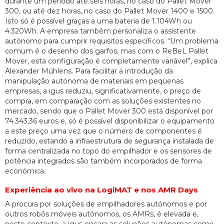
durante um período até seis horas, no caso do Pallet Mover
300, ou até dez horas, no caso do Pallet Mover 1400 e 1500.
Isto só é possível graças a uma bateria de 1.104Wh ou
4.320Wh. A empresa também personaliza o assistente
autónomo para cumprir requisitos específicos. “Um problema
comum é o desenho dos garfos, mas com o ReBeL Pallet
Mover, esta configuração é completamente variável”, explica
Alexander Mühlens. Para facilitar a introdução da
manipulação autónoma de materiais em pequenas
empresas, a igus reduziu, significativamente, o preço de
compra, em comparação com as soluções existentes no
mercado, sendo que o Pallet Mover 300 está disponível por
74.343,36 euros e, só é possível disponibilizar o equipamento
a este preço uma vez que o número de componentes é
reduzido, estando a infraestrutura de segurança instalada de
forma centralizada no topo do empilhador e os sensores de
potência integrados são também incorporados de forma
económica.
Experiência ao vivo na LogiMAT e nos AMR Days
A procura por soluções de empilhadores autónomos e por
outros robôs móveis autónomos, os AMRs, é elevada e,
neste contexto, a igus encara as soluções autónomas como