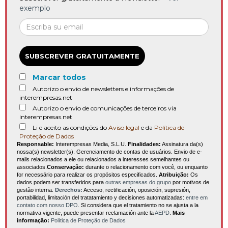
exemplo
SUBSCREVER GRATUITAMENTE
Marcar todos
Autorizo o envio de newsletters e informações de
interempresas.net
Autorizo o envio de comunicações de terceiros via
interempresas.net
Li e aceito as condições do
Aviso legal
e da
Política de
Proteção de Dados
Responsable:
Interempresas Media, S.L.U.
Finalidades:
Assinatura da(s)
nossa(s) newsletter(s). Gerenciamento de contas de usuários. Envio de e-
mails relacionados a ele ou relacionados a interesses semelhantes ou
associados.
Conservação:
durante o relacionamento com você, ou enquanto
for necessário para realizar os propósitos especificados.
Atribuição:
Os
dados podem ser transferidos para
outras empresas do grupo
por motivos de
gestão interna.
Derechos:
Acceso, rectificación, oposición, supresión,
portabilidad, limitación del tratatamiento y decisiones automatizadas:
entre em
contato com nosso DPO
. Si considera que el tratamiento no se ajusta a la
normativa vigente, puede presentar reclamación ante la
AEPD
.
Mais
informação:
Política de Proteção de Dados