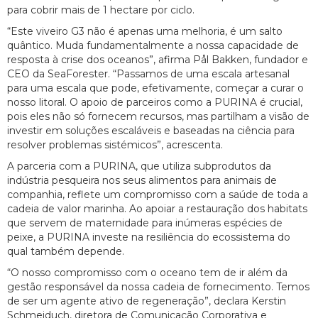
para cobrir mais de 1 hectare por ciclo.
“Este viveiro G3 não é apenas uma melhoria, é um salto
quântico. Muda fundamentalmente a nossa capacidade de
resposta à crise dos oceanos”, afirma Pål Bakken, fundador e
CEO da SeaForester. “Passamos de uma escala artesanal
para uma escala que pode, efetivamente, começar a curar o
nosso litoral. O apoio de parceiros como a PURINA é crucial,
pois eles não só fornecem recursos, mas partilham a visão de
investir em soluções escaláveis e baseadas na ciência para
resolver problemas sistémicos”, acrescenta.
A parceria com a PURINA, que utiliza subprodutos da
indústria pesqueira nos seus alimentos para animais de
companhia, reflete um compromisso com a saúde de toda a
cadeia de valor marinha. Ao apoiar a restauração dos habitats
que servem de maternidade para inúmeras espécies de
peixe, a PURINA investe na resiliência do ecossistema do
qual também depende.
“O nosso compromisso com o oceano tem de ir além da
gestão responsável da nossa cadeia de fornecimento. Temos
de ser um agente ativo de regeneração”, declara Kerstin
Schmeiduch, diretora de Comunicação Corporativa e