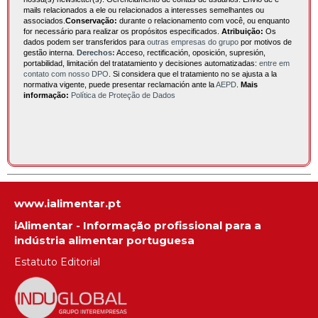
mails relacionados a ele ou relacionados a interesses semelhantes ou
associados.
Conservação:
durante o relacionamento com você, ou enquanto
for necessário para realizar os propósitos especificados.
Atribuição:
Os
dados podem ser transferidos para
outras empresas do grupo
por motivos de
gestão interna.
Derechos:
Acceso, rectificación, oposición, supresión,
portabilidad, limitación del tratatamiento y decisiones automatizadas:
entre em
contato com nosso DPO
. Si considera que el tratamiento no se ajusta a la
normativa vigente, puede presentar reclamación ante la
AEPD
.
Mais
informação:
Política de Proteção de Dados
www.ialimentar.pt
iAlimentar - Informação profissional para a
indústria alimentar portuguesa
Estatuto Editorial