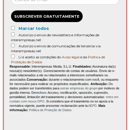
SUBSCREVER GRATUITAMENTE
Marcar todos
Autorizo o envio de newsletters e informações de
interempresas.net
Autorizo o envio de comunicações de terceiros via
interempresas.net
Li e aceito as condições do
Aviso legal
e da
Política de
Proteção de Dados
Responsable:
Interempresas Media, S.L.U.
Finalidades:
Assinatura da(s)
nossa(s) newsletter(s). Gerenciamento de contas de usuários. Envio de e-
mails relacionados a ele ou relacionados a interesses semelhantes ou
associados.
Conservação:
durante o relacionamento com você, ou enquanto
for necessário para realizar os propósitos especificados.
Atribuição:
Os
dados podem ser transferidos para
outras empresas do grupo
por motivos de
gestão interna.
Derechos:
Acceso, rectificación, oposición, supresión,
portabilidad, limitación del tratatamiento y decisiones automatizadas:
entre em
contato com nosso DPO
. Si considera que el tratamiento no se ajusta a la
normativa vigente, puede presentar reclamación ante la
AEPD
.
Mais
informação:
Política de Proteção de Dados