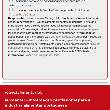
Autorizo o envio de comunicações de terceiros via
interempresas.net
Li e aceito as condições do
Aviso legal
e da
Política de
Proteção de Dados
Responsable:
Interempresas Media, S.L.U.
Finalidades:
Assinatura da(s)
nossa(s) newsletter(s). Gerenciamento de contas de usuários. Envio de e-
mails relacionados a ele ou relacionados a interesses semelhantes ou
associados.
Conservação:
durante o relacionamento com você, ou enquanto
for necessário para realizar os propósitos especificados.
Atribuição:
Os
dados podem ser transferidos para
outras empresas do grupo
por motivos de
gestão interna.
Derechos:
Acceso, rectificación, oposición, supresión,
portabilidad, limitación del tratatamiento y decisiones automatizadas:
entre em
contato com nosso DPO
. Si considera que el tratamiento no se ajusta a la
normativa vigente, puede presentar reclamación ante la
AEPD
.
Mais
informação:
Política de Proteção de Dados
www.ialimentar.pt
iAlimentar - Informação profissional para a
indústria alimentar portuguesa