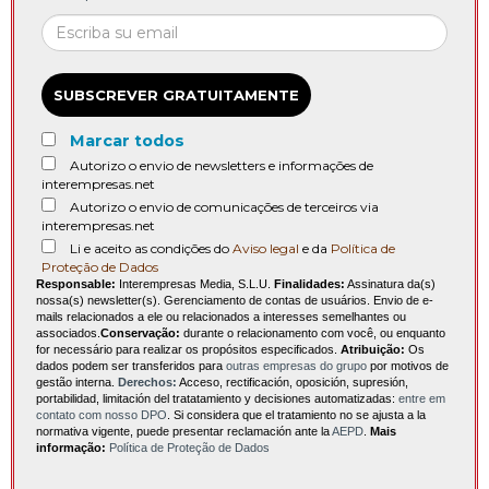
SUBSCREVER GRATUITAMENTE
Marcar todos
Autorizo o envio de newsletters e informações de
interempresas.net
Autorizo o envio de comunicações de terceiros via
interempresas.net
Li e aceito as condições do
Aviso legal
e da
Política de
Proteção de Dados
Responsable:
Interempresas Media, S.L.U.
Finalidades:
Assinatura da(s)
nossa(s) newsletter(s). Gerenciamento de contas de usuários. Envio de e-
mails relacionados a ele ou relacionados a interesses semelhantes ou
associados.
Conservação:
durante o relacionamento com você, ou enquanto
for necessário para realizar os propósitos especificados.
Atribuição:
Os
dados podem ser transferidos para
outras empresas do grupo
por motivos de
gestão interna.
Derechos:
Acceso, rectificación, oposición, supresión,
portabilidad, limitación del tratatamiento y decisiones automatizadas:
entre em
contato com nosso DPO
. Si considera que el tratamiento no se ajusta a la
normativa vigente, puede presentar reclamación ante la
AEPD
.
Mais
informação:
Política de Proteção de Dados