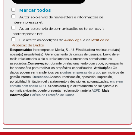
Marcar todos
Autorizo o envio de newsletters e informações de
interempresas.net
Autorizo o envio de comunicações de terceiros via
interempresas.net
Li e aceito as condições do
Aviso legal
e da
Política de
Proteção de Dados
Responsable:
Interempresas Media, S.L.U.
Finalidades:
Assinatura da(s)
nossa(s) newsletter(s). Gerenciamento de contas de usuários. Envio de e-
mails relacionados a ele ou relacionados a interesses semelhantes ou
associados.
Conservação:
durante o relacionamento com você, ou enquanto
for necessário para realizar os propósitos especificados.
Atribuição:
Os
dados podem ser transferidos para
outras empresas do grupo
por motivos de
gestão interna.
Derechos:
Acceso, rectificación, oposición, supresión,
portabilidad, limitación del tratatamiento y decisiones automatizadas:
entre em
contato com nosso DPO
. Si considera que el tratamiento no se ajusta a la
normativa vigente, puede presentar reclamación ante la
AEPD
.
Mais
informação:
Política de Proteção de Dados