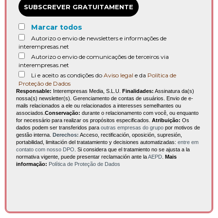
SUBSCREVER GRATUITAMENTE
Marcar todos
Autorizo o envio de newsletters e informações de
interempresas.net
Autorizo o envio de comunicações de terceiros via
interempresas.net
Li e aceito as condições do
Aviso legal
e da
Política de
Proteção de Dados
Responsable:
Interempresas Media, S.L.U.
Finalidades:
Assinatura da(s)
nossa(s) newsletter(s). Gerenciamento de contas de usuários. Envio de e-
mails relacionados a ele ou relacionados a interesses semelhantes ou
associados.
Conservação:
durante o relacionamento com você, ou enquanto
for necessário para realizar os propósitos especificados.
Atribuição:
Os
dados podem ser transferidos para
outras empresas do grupo
por motivos de
gestão interna.
Derechos:
Acceso, rectificación, oposición, supresión,
portabilidad, limitación del tratatamiento y decisiones automatizadas:
entre em
contato com nosso DPO
. Si considera que el tratamiento no se ajusta a la
normativa vigente, puede presentar reclamación ante la
AEPD
.
Mais
informação:
Política de Proteção de Dados