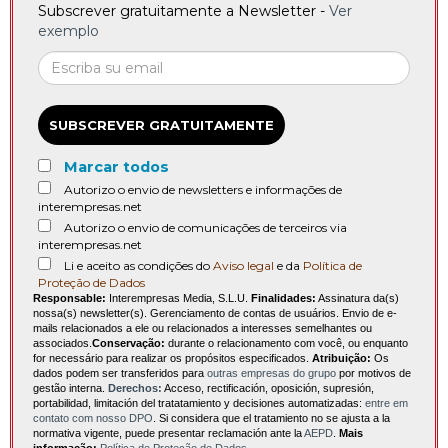
Subscrever gratuitamente a Newsletter -
Ver
exemplo
SUBSCREVER GRATUITAMENTE
Marcar todos
Autorizo o envio de newsletters e informações de
interempresas.net
Autorizo o envio de comunicações de terceiros via
interempresas.net
Li e aceito as condições do
Aviso legal
e da
Política de
Proteção de Dados
Responsable:
Interempresas Media, S.L.U.
Finalidades:
Assinatura da(s)
nossa(s) newsletter(s). Gerenciamento de contas de usuários. Envio de e-
mails relacionados a ele ou relacionados a interesses semelhantes ou
associados.
Conservação:
durante o relacionamento com você, ou enquanto
for necessário para realizar os propósitos especificados.
Atribuição:
Os
dados podem ser transferidos para
outras empresas do grupo
por motivos de
gestão interna.
Derechos:
Acceso, rectificación, oposición, supresión,
portabilidad, limitación del tratatamiento y decisiones automatizadas:
entre em
contato com nosso DPO
. Si considera que el tratamiento no se ajusta a la
normativa vigente, puede presentar reclamación ante la
AEPD
.
Mais