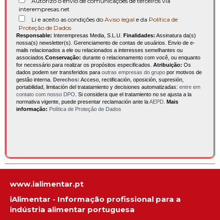
Autorizo o envio de comunicações de terceiros via
interempresas.net
Li e aceito as condições do
Aviso legal
e da
Política de
Proteção de Dados
Responsable:
Interempresas Media, S.L.U.
Finalidades:
Assinatura da(s)
nossa(s) newsletter(s). Gerenciamento de contas de usuários. Envio de e-
mails relacionados a ele ou relacionados a interesses semelhantes ou
associados.
Conservação:
durante o relacionamento com você, ou enquanto
for necessário para realizar os propósitos especificados.
Atribuição:
Os
dados podem ser transferidos para
outras empresas do grupo
por motivos de
gestão interna.
Derechos:
Acceso, rectificación, oposición, supresión,
portabilidad, limitación del tratatamiento y decisiones automatizadas:
entre em
contato com nosso DPO
. Si considera que el tratamiento no se ajusta a la
normativa vigente, puede presentar reclamación ante la
AEPD
.
Mais
informação:
Política de Proteção de Dados
www.ialimentar.pt
iAlimentar - Informação profissional para a
indústria alimentar portuguesa