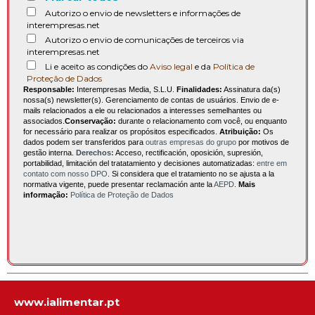
Autorizo o envio de newsletters e informações de
interempresas.net
Autorizo o envio de comunicações de terceiros via
interempresas.net
Li e aceito as condições do
Aviso legal
e da
Política de
Proteção de Dados
Responsable:
Interempresas Media, S.L.U.
Finalidades:
Assinatura da(s)
nossa(s) newsletter(s). Gerenciamento de contas de usuários. Envio de e-
mails relacionados a ele ou relacionados a interesses semelhantes ou
associados.
Conservação:
durante o relacionamento com você, ou enquanto
for necessário para realizar os propósitos especificados.
Atribuição:
Os
dados podem ser transferidos para
outras empresas do grupo
por motivos de
gestão interna.
Derechos:
Acceso, rectificación, oposición, supresión,
portabilidad, limitación del tratatamiento y decisiones automatizadas:
entre em
contato com nosso DPO
. Si considera que el tratamiento no se ajusta a la
normativa vigente, puede presentar reclamación ante la
AEPD
.
Mais
informação:
Política de Proteção de Dados
www.ialimentar.pt