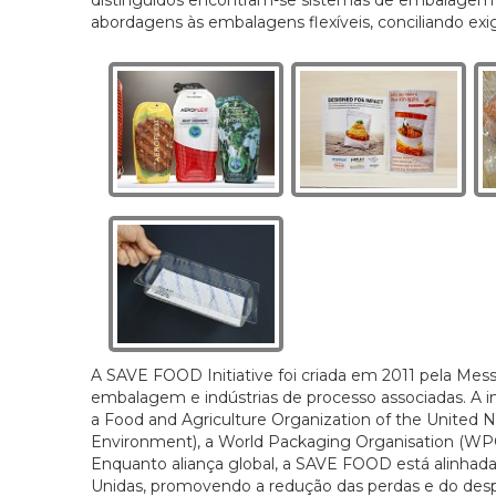
abordagens às embalagens flexíveis, conciliando exi
A SAVE FOOD Initiative foi criada em 2011 pela Messe
embalagem e indústrias de processo associadas. A i
a Food and Agriculture Organization of the United
Environment), a World Packaging Organisation (WPO
Enquanto aliança global, a SAVE FOOD está alinhad
Unidas, promovendo a redução das perdas e do despe