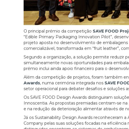
O principal prémio da competição
SAVE FOOD Proj
“Edible Primary Packaging Innovation Pilot”, desenv
projeto aposta no desenvolvimento de embalagens pr
comercializável, transformada em “fruit leather”, co
Segundo a organização, a solução permite reduzir p
simultaneamente novas oportunidades para embalage
prémio inclui ainda apoio financeiro para o desenvo
Além da competição de projetos, foram também e
Awards
, numa cerimónia integrada nos
SAVE FOOD
setor operacional para debater desafios e soluções 
Os SAVE FOOD Design Awards distinguiram soluções
Innoscentia. As propostas premiadas centram-se na 
e na redução da deterioração alimentar através de 
Já os Sustainability Design Awards reconheceram 
Company pelas suas soluções focadas na eficiência m
distinguidos encontram-se sistemas de embalagem ma