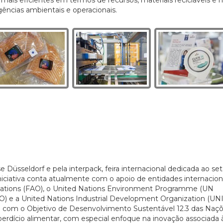
gências ambientais e operacionais.
 Düsseldorf e pela interpack, feira internacional dedicada ao set
niciativa conta atualmente com o apoio de entidades internacio
20/07/2026
 Nations (FAO), o United Nations Environment Programme (UN
) e a United Nations Industrial Development Organization (UN
a com o Objetivo de Desenvolvimento Sustentável 12.3 das Naç
rdício alimentar, com especial enfoque na inovação associada 