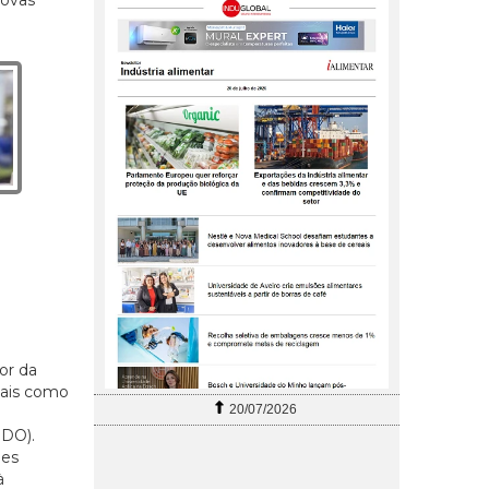
or da
nais como
20/07/2026
IDO).
ões
à