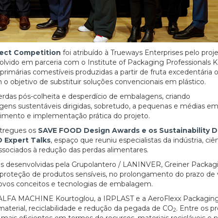
ect Competition
foi atribuído à Trueways Enterprises pelo proj
olvido em parceria com o Institute of Packaging Professionals 
imárias comestíveis produzidas a partir de fruta excedentária 
m o objetivo de substituir soluções convencionais em plástico.
erdas pós-colheita e desperdício de embalagens, criando
ns sustentáveis dirigidas, sobretudo, a pequenas e médias em
lvimento e implementação prática do projeto.
ntregues os
SAVE FOOD Design Awards e os Sustainability D
 Expert Talks
, espaço que reuniu especialistas da indústria, ciê
associados à redução das perdas alimentares.
 desenvolvidas pela Grupolantero / LANINVER, Greiner Packag
proteção de produtos sensíveis, no prolongamento do prazo de 
novos conceitos e tecnologias de embalagem.
a ALFA MACHINE Kourtoglou, a IRPLAST e a AeroFlexx Packagin
aterial, reciclabilidade e redução da pegada de CO
. Entre os p
2
is eficientes em termos de recursos, materiais recicláveis e 