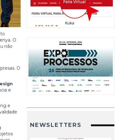
eto
Kenya. O
ou não
presas. O
esign
ncia e
ing e
validade
NEWSLETTERS
g
rojetos
novas