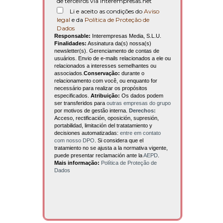
de terceiros via interempresas.net
Li e aceito as condições do
Aviso
legal
e da
Política de Proteção de
Dados
Responsable:
Interempresas Media, S.L.U.
Finalidades:
Assinatura da(s) nossa(s)
newsletter(s). Gerenciamento de contas de
usuários. Envio de e-mails relacionados a ele ou
relacionados a interesses semelhantes ou
associados.
Conservação:
durante o
relacionamento com você, ou enquanto for
necessário para realizar os propósitos
especificados.
Atribuição:
Os dados podem
ser transferidos para
outras empresas do grupo
por motivos de gestão interna.
Derechos:
Acceso, rectificación, oposición, supresión,
portabilidad, limitación del tratatamiento y
decisiones automatizadas:
entre em contato
com nosso DPO
. Si considera que el
tratamiento no se ajusta a la normativa vigente,
puede presentar reclamación ante la
AEPD
.
Mais informação:
Política de Proteção de
Dados