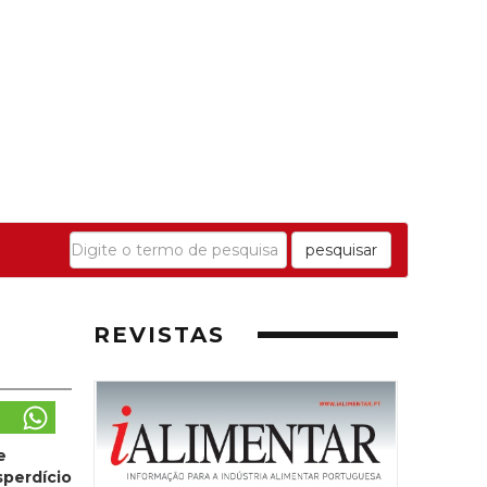
pesquisar
REVISTAS
e
sperdício