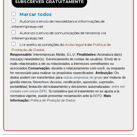
SUBSCREVER GRATUITAMENTE
Marcar todos
Autorizo o envio de newsletters e informações de
interempresas.net
Autorizo o envio de comunicações de terceiros via
interempresas.net
Li e aceito as condições do
Aviso legal
e da
Política de
Proteção de Dados
Responsable:
Interempresas Media, S.L.U.
Finalidades:
Assinatura da(s)
nossa(s) newsletter(s). Gerenciamento de contas de usuários. Envio de e-
mails relacionados a ele ou relacionados a interesses semelhantes ou
associados.
Conservação:
durante o relacionamento com você, ou enquanto
for necessário para realizar os propósitos especificados.
Atribuição:
Os
dados podem ser transferidos para
outras empresas do grupo
por motivos de
gestão interna.
Derechos:
Acceso, rectificación, oposición, supresión,
portabilidad, limitación del tratatamiento y decisiones automatizadas:
entre em
contato com nosso DPO
. Si considera que el tratamiento no se ajusta a la
normativa vigente, puede presentar reclamación ante la
AEPD
.
Mais
informação:
Política de Proteção de Dados