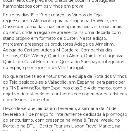
cozinheiro, que preparou pratos de cozinha portuguesa
harmonizados com os vinhos em prova.
Entre os dias 15 e 17 de março, os Vinhos do Tejo
regressaram à Alemanha para participar na ProWein, em
Düsseldorf, uma das mais prestigiadas feiras internacionais
do setor, onde a região se apresenta há uma década com
stand próprio em formato de cluster. Nesta edição,
marcaram presença os produtores Adega de Almeirim,
Adega do Cartaxo, Adega M Cordeiro, Companhia das
Lezírias, ODE Winery, Quinta da Alorna, Quinta da Lagoalva,
Quinta do Casal Monteiro e Quinta do Sampayo, integrados
no espaço promocional da ViniPortugal.
No que respeita ao enoturismo, a equipa da Rota dos Vinhos
do Tejo deslocou-se a Valladolid, em Espanha, para participar
na FINE #WineTourismExpo, nos dias 3 e 4 de março, com o
objetivo de estabelecer contactos com operadores turísticos
e profissionais do setor.
Recorde-se que, ainda em fevereiro, a semana de 23 de
fevereiro a 1 de março foi inteiramente dedicada à promoção
do enoturismo, com presença na Wine & Travel Week, no
Porto, e na BTL – Better Tourism Lisbon Travel Market, na