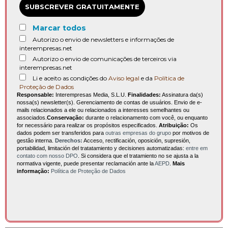
SUBSCREVER GRATUITAMENTE
Marcar todos
Autorizo o envio de newsletters e informações de
interempresas.net
Autorizo o envio de comunicações de terceiros via
interempresas.net
Li e aceito as condições do
Aviso legal
e da
Política de
Proteção de Dados
Responsable:
Interempresas Media, S.L.U.
Finalidades:
Assinatura da(s)
nossa(s) newsletter(s). Gerenciamento de contas de usuários. Envio de e-
mails relacionados a ele ou relacionados a interesses semelhantes ou
associados.
Conservação:
durante o relacionamento com você, ou enquanto
for necessário para realizar os propósitos especificados.
Atribuição:
Os
dados podem ser transferidos para
outras empresas do grupo
por motivos de
gestão interna.
Derechos:
Acceso, rectificación, oposición, supresión,
portabilidad, limitación del tratatamiento y decisiones automatizadas:
entre em
contato com nosso DPO
. Si considera que el tratamiento no se ajusta a la
normativa vigente, puede presentar reclamación ante la
AEPD
.
Mais
informação:
Política de Proteção de Dados