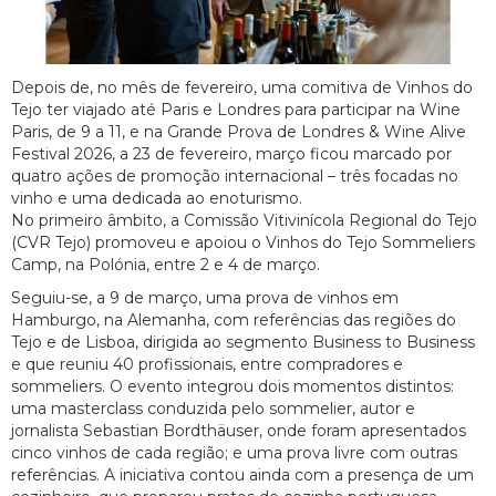
Depois de, no mês de fevereiro, uma comitiva de Vinhos do
Tejo ter viajado até Paris e Londres para participar na Wine
Paris, de 9 a 11, e na Grande Prova de Londres & Wine Alive
Festival 2026, a 23 de fevereiro, março ficou marcado por
quatro ações de promoção internacional – três focadas no
vinho e uma dedicada ao enoturismo.
No primeiro âmbito, a Comissão Vitivinícola Regional do Tejo
(CVR Tejo) promoveu e apoiou o Vinhos do Tejo Sommeliers
Camp, na Polónia, entre 2 e 4 de março.
Seguiu-se, a 9 de março, uma prova de vinhos em
Hamburgo, na Alemanha, com referências das regiões do
Tejo e de Lisboa, dirigida ao segmento Business to Business
e que reuniu 40 profissionais, entre compradores e
sommeliers. O evento integrou dois momentos distintos:
uma masterclass conduzida pelo sommelier, autor e
jornalista Sebastian Bordthäuser, onde foram apresentados
cinco vinhos de cada região; e uma prova livre com outras
referências. A iniciativa contou ainda com a presença de um