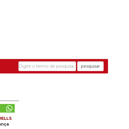
pesquisar
UELLS
ança