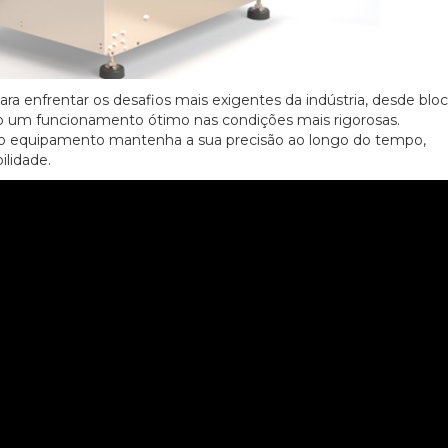
a enfrentar os desafios mais exigentes da indústria, desde blo
o um funcionamento ótimo nas condições mais rigorosas.
 o equipamento mantenha a sua precisão ao longo do tempo,
lidade.