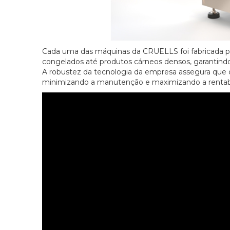
Cada uma das máquinas da CRUELLS foi fabricada par
congelados até produtos cárneos densos, garantind
A robustez da tecnologia da empresa assegura que
minimizando a manutenção e maximizando a rentabi