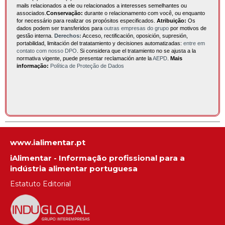
mails relacionados a ele ou relacionados a interesses semelhantes ou
associados.
Conservação:
durante o relacionamento com você, ou enquanto
for necessário para realizar os propósitos especificados.
Atribuição:
Os
dados podem ser transferidos para
outras empresas do grupo
por motivos de
gestão interna.
Derechos:
Acceso, rectificación, oposición, supresión,
portabilidad, limitación del tratatamiento y decisiones automatizadas:
entre em
contato com nosso DPO
. Si considera que el tratamiento no se ajusta a la
normativa vigente, puede presentar reclamación ante la
AEPD
.
Mais
informação:
Política de Proteção de Dados
www.ialimentar.pt
iAlimentar - Informação profissional para a
indústria alimentar portuguesa
Estatuto Editorial