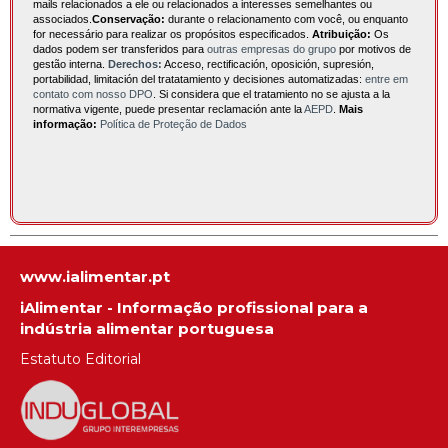
mails relacionados a ele ou relacionados a interesses semelhantes ou
associados.
Conservação:
durante o relacionamento com você, ou enquanto
for necessário para realizar os propósitos especificados.
Atribuição:
Os
dados podem ser transferidos para
outras empresas do grupo
por motivos de
gestão interna.
Derechos:
Acceso, rectificación, oposición, supresión,
portabilidad, limitación del tratatamiento y decisiones automatizadas:
entre em
contato com nosso DPO
. Si considera que el tratamiento no se ajusta a la
normativa vigente, puede presentar reclamación ante la
AEPD
.
Mais
informação:
Política de Proteção de Dados
www.ialimentar.pt
iAlimentar - Informação profissional para a
indústria alimentar portuguesa
Estatuto Editorial