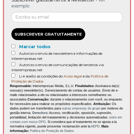
Subscrever gratuitamente a Newsletter -
Ver
exemplo
SUBSCREVER GRATUITAMENTE
Marcar todos
Autorizo o envio de newsletters e informações de
interempresas.net
Autorizo o envio de comunicações de terceiros via
interempresas.net
Li e aceito as condições do
Aviso legal
e da
Política de
Proteção de Dados
Responsable:
Interempresas Media, S.L.U.
Finalidades:
Assinatura da(s)
nossa(s) newsletter(s). Gerenciamento de contas de usuários. Envio de e-
mails relacionados a ele ou relacionados a interesses semelhantes ou
associados.
Conservação:
durante o relacionamento com você, ou enquanto
for necessário para realizar os propósitos especificados.
Atribuição:
Os
dados podem ser transferidos para
outras empresas do grupo
por motivos de
gestão interna.
Derechos:
Acceso, rectificación, oposición, supresión,
portabilidad, limitación del tratatamiento y decisiones automatizadas:
entre em
contato com nosso DPO
. Si considera que el tratamiento no se ajusta a la
normativa vigente, puede presentar reclamación ante la
AEPD
.
Mais
informação:
Política de Proteção de Dados