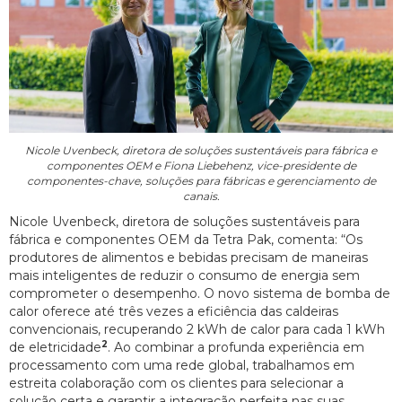
Nicole Uvenbeck, diretora de soluções sustentáveis para fábrica e
componentes OEM e Fiona Liebehenz, vice-presidente de
componentes-chave, soluções para fábricas e gerenciamento de
canais.
Nicole Uvenbeck, diretora de soluções sustentáveis para
fábrica e componentes OEM da Tetra Pak, comenta: “Os
produtores de alimentos e bebidas precisam de maneiras
mais inteligentes de reduzir o consumo de energia sem
comprometer o desempenho. O novo sistema de bomba de
calor oferece até três vezes a eficiência das caldeiras
convencionais, recuperando 2 kWh de calor para cada 1 kWh
2
de eletricidade
. Ao combinar a profunda experiência em
processamento com uma rede global, trabalhamos em
estreita colaboração com os clientes para selecionar a
solução certa e garantir a integração perfeita nas suas