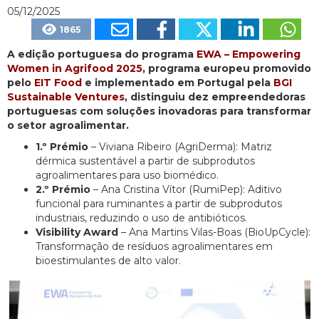
05/12/2025
1865
A edição portuguesa do programa
EWA – Empowering
Women in Agrifood 2025
, programa europeu promovido
pelo
EIT Food
e implementado em Portugal pela
BGI
Sustainable Ventures
, distinguiu dez empreendedoras
portuguesas com soluções inovadoras para transformar
o setor agroalimentar.
1.º Prémio
– Viviana Ribeiro (AgriDerma): Matriz
dérmica sustentável a partir de subprodutos
agroalimentares para uso biomédico.
2.º Prémio
– Ana Cristina Vítor (RumiPep): Aditivo
funcional para ruminantes a partir de subprodutos
industriais, reduzindo o uso de antibióticos.
Visibility Award
– Ana Martins Vilas-Boas (BioUpCycle):
Transformação de resíduos agroalimentares em
bioestimulantes de alto valor.