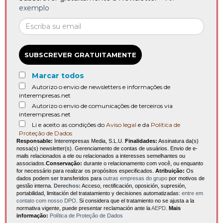
exemplo
SUBSCREVER GRATUITAMENTE
Marcar todos
Autorizo o envio de newsletters e informações de
interempresas.net
Autorizo o envio de comunicações de terceiros via
interempresas.net
Li e aceito as condições do
Aviso legal
e da
Política de
Proteção de Dados
Responsable:
Interempresas Media, S.L.U.
Finalidades:
Assinatura da(s)
nossa(s) newsletter(s). Gerenciamento de contas de usuários. Envio de e-
mails relacionados a ele ou relacionados a interesses semelhantes ou
associados.
Conservação:
durante o relacionamento com você, ou enquanto
for necessário para realizar os propósitos especificados.
Atribuição:
Os
dados podem ser transferidos para
outras empresas do grupo
por motivos de
gestão interna.
Derechos:
Acceso, rectificación, oposición, supresión,
portabilidad, limitación del tratatamiento y decisiones automatizadas:
entre em
contato com nosso DPO
. Si considera que el tratamiento no se ajusta a la
normativa vigente, puede presentar reclamación ante la
AEPD
.
Mais
informação:
Política de Proteção de Dados