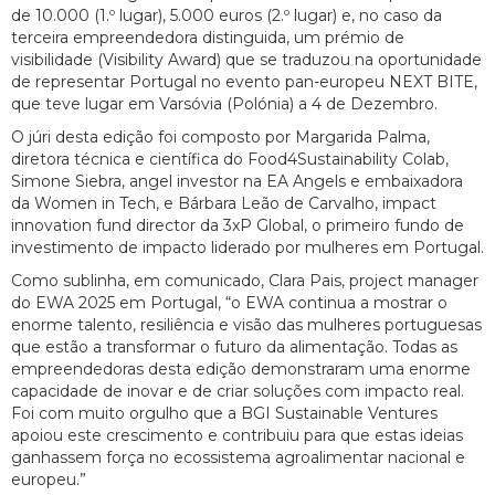
de 10.000 (1.º lugar), 5.000 euros (2.º lugar) e, no caso da
terceira empreendedora distinguida, um prémio de
visibilidade (Visibility Award) que se traduzou na oportunidade
de representar Portugal no evento pan-europeu NEXT BITE,
que teve lugar em Varsóvia (Polónia) a 4 de Dezembro.
O júri desta edição foi composto por Margarida Palma,
diretora técnica e científica do Food4Sustainability Colab,
Simone Siebra, angel investor na EA Angels e embaixadora
da Women in Tech, e Bárbara Leão de Carvalho, impact
innovation fund director da 3xP Global, o primeiro fundo de
investimento de impacto liderado por mulheres em Portugal.
Como sublinha, em comunicado, Clara Pais, project manager
do EWA 2025 em Portugal, “o EWA continua a mostrar o
enorme talento, resiliência e visão das mulheres portuguesas
que estão a transformar o futuro da alimentação. Todas as
empreendedoras desta edição demonstraram uma enorme
capacidade de inovar e de criar soluções com impacto real.
Foi com muito orgulho que a BGI Sustainable Ventures
apoiou este crescimento e contribuiu para que estas ideias
ganhassem força no ecossistema agroalimentar nacional e
europeu.”