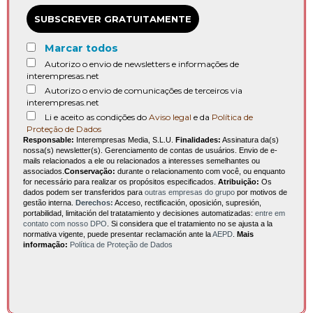
SUBSCREVER GRATUITAMENTE
Marcar todos
Autorizo o envio de newsletters e informações de
interempresas.net
Autorizo o envio de comunicações de terceiros via
interempresas.net
Li e aceito as condições do
Aviso legal
e da
Política de
Proteção de Dados
Responsable:
Interempresas Media, S.L.U.
Finalidades:
Assinatura da(s)
nossa(s) newsletter(s). Gerenciamento de contas de usuários. Envio de e-
mails relacionados a ele ou relacionados a interesses semelhantes ou
associados.
Conservação:
durante o relacionamento com você, ou enquanto
for necessário para realizar os propósitos especificados.
Atribuição:
Os
dados podem ser transferidos para
outras empresas do grupo
por motivos de
gestão interna.
Derechos:
Acceso, rectificación, oposición, supresión,
portabilidad, limitación del tratatamiento y decisiones automatizadas:
entre em
contato com nosso DPO
. Si considera que el tratamiento no se ajusta a la
normativa vigente, puede presentar reclamación ante la
AEPD
.
Mais
informação:
Política de Proteção de Dados