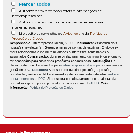
Marcar todos
Autorizo o envio de newsletters e informações de
interempresas.net
Autorizo o envio de comunicações de terceiros via
interempresas.net
Li e aceito as condições do
Aviso legal
e da
Política de
Proteção de Dados
Responsable:
Interempresas Media, S.L.U.
Finalidades:
Assinatura da(s)
nossa(s) newsletter(s). Gerenciamento de contas de usuários. Envio de e-
mails relacionados a ele ou relacionados a interesses semelhantes ou
associados.
Conservação:
durante o relacionamento com você, ou enquanto
for necessário para realizar os propósitos especificados.
Atribuição:
Os
dados podem ser transferidos para
outras empresas do grupo
por motivos de
gestão interna.
Derechos:
Acceso, rectificación, oposición, supresión,
portabilidad, limitación del tratatamiento y decisiones automatizadas:
entre em
contato com nosso DPO
. Si considera que el tratamiento no se ajusta a la
normativa vigente, puede presentar reclamación ante la
AEPD
.
Mais
informação:
Política de Proteção de Dados
www.ialimentar.pt