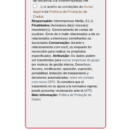
de terceiros via interempresas.net
Li e aceito as condições do
Aviso
legal
e da
Política de Proteção de
Dados
Responsable:
Interempresas Media, S.L.U.
Finalidades:
Assinatura da(s) nossa(s)
newsletter(s). Gerenciamento de contas de
usuários. Envio de e-mails relacionados a ele ou
relacionados a interesses semelhantes ou
associados.
Conservação:
durante o
relacionamento com você, ou enquanto for
necessário para realizar os propósitos
especificados.
Atribuição:
Os dados podem
ser transferidos para
outras empresas do grupo
por motivos de gestão interna.
Derechos:
Acceso, rectificación, oposición, supresión,
portabilidad, limitación del tratatamiento y
decisiones automatizadas:
entre em contato
com nosso DPO
. Si considera que el
tratamiento no se ajusta a la normativa vigente,
puede presentar reclamación ante la
AEPD
.
Mais informação:
Política de Proteção de
Dados