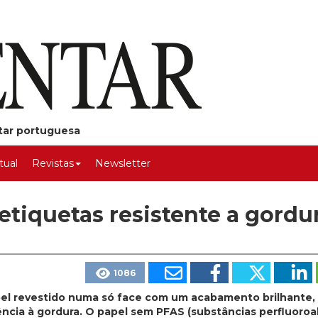
ntar portuguesa
rtual
Revistas
Newsletter
 etiquetas resistente a gordu
1086
el revestido numa só face com um acabamento brilhante,
cia à gordura. O papel sem PFAS (substâncias perfluoroal