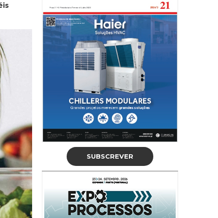
éis
SUBSCREVER