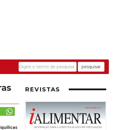
pesquisar
ras
REVISTAS
quílicas