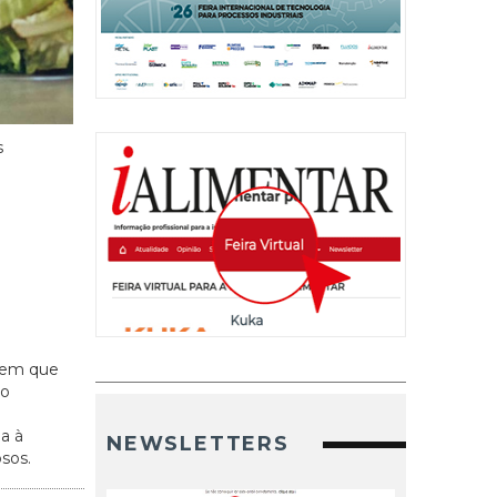
s
, em que
to
a à
NEWSLETTERS
sos.