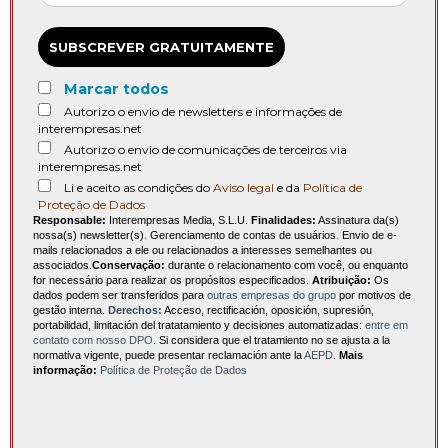
SUBSCREVER GRATUITAMENTE
Marcar todos
Autorizo o envio de newsletters e informações de
interempresas.net
Autorizo o envio de comunicações de terceiros via
interempresas.net
Li e aceito as condições do
Aviso legal
e da
Política de
Proteção de Dados
Responsable:
Interempresas Media, S.L.U.
Finalidades:
Assinatura da(s)
nossa(s) newsletter(s). Gerenciamento de contas de usuários. Envio de e-
mails relacionados a ele ou relacionados a interesses semelhantes ou
associados.
Conservação:
durante o relacionamento com você, ou enquanto
for necessário para realizar os propósitos especificados.
Atribuição:
Os
dados podem ser transferidos para
outras empresas do grupo
por motivos de
gestão interna.
Derechos:
Acceso, rectificación, oposición, supresión,
portabilidad, limitación del tratatamiento y decisiones automatizadas:
entre em
contato com nosso DPO
. Si considera que el tratamiento no se ajusta a la
normativa vigente, puede presentar reclamación ante la
AEPD
.
Mais
informação:
Política de Proteção de Dados