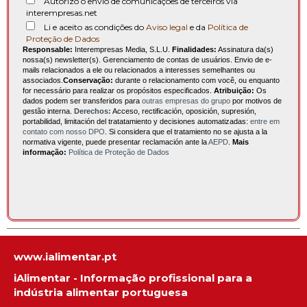
Autorizo o envio de comunicações de terceiros via
interempresas.net
Li e aceito as condições do
Aviso legal
e da
Política de
Proteção de Dados
Responsable:
Interempresas Media, S.L.U.
Finalidades:
Assinatura da(s)
nossa(s) newsletter(s). Gerenciamento de contas de usuários. Envio de e-
mails relacionados a ele ou relacionados a interesses semelhantes ou
associados.
Conservação:
durante o relacionamento com você, ou enquanto
for necessário para realizar os propósitos especificados.
Atribuição:
Os
dados podem ser transferidos para
outras empresas do grupo
por motivos de
gestão interna.
Derechos:
Acceso, rectificación, oposición, supresión,
portabilidad, limitación del tratatamiento y decisiones automatizadas:
entre em
contato com nosso DPO
. Si considera que el tratamiento no se ajusta a la
normativa vigente, puede presentar reclamación ante la
AEPD
.
Mais
informação:
Política de Proteção de Dados
www.ialimentar.pt
iAlimentar - Informação profissional para a
indústria alimentar portuguesa