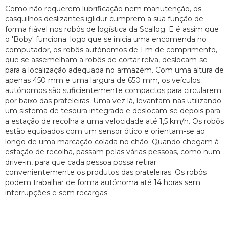
Como não requerem lubrificação nem manutenção, os
casquilhos deslizantes iglidur cumprem a sua função de
forma fiável nos robôs de logística da Scallog. E é assim que
o 'Boby' funciona: logo que se inicia uma encomenda no
computador, os robôs autónomos de 1 m de comprimento,
que se assemelham a robôs de cortar relva, deslocam-se
para a localização adequada no armazém. Com uma altura de
apenas 450 mm e uma largura de 650 mm, os veículos
autónomos são suficientemente compactos para circularem
por baixo das prateleiras. Uma vez lá, levantam-nas utilizando
um sistema de tesoura integrado e deslocam-se depois para
a estação de recolha a uma velocidade até 1,5 km/h. Os robôs
estão equipados com um sensor ótico e orientam-se ao
longo de uma marcação colada no chão. Quando chegam à
estação de recolha, passam pelas várias pessoas, como num
drive-in, para que cada pessoa possa retirar
convenientemente os produtos das prateleiras. Os robôs
podem trabalhar de forma autónoma até 14 horas sem
interrupções e sem recargas.