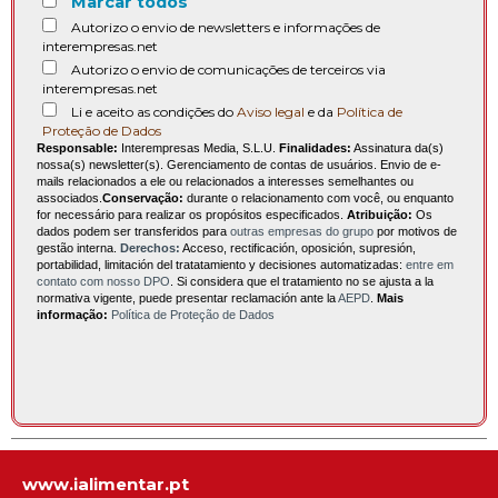
Marcar todos
Autorizo o envio de newsletters e informações de
interempresas.net
Autorizo o envio de comunicações de terceiros via
interempresas.net
Li e aceito as condições do
Aviso legal
e da
Política de
Proteção de Dados
Responsable:
Interempresas Media, S.L.U.
Finalidades:
Assinatura da(s)
nossa(s) newsletter(s). Gerenciamento de contas de usuários. Envio de e-
mails relacionados a ele ou relacionados a interesses semelhantes ou
associados.
Conservação:
durante o relacionamento com você, ou enquanto
for necessário para realizar os propósitos especificados.
Atribuição:
Os
dados podem ser transferidos para
outras empresas do grupo
por motivos de
gestão interna.
Derechos:
Acceso, rectificación, oposición, supresión,
portabilidad, limitación del tratatamiento y decisiones automatizadas:
entre em
contato com nosso DPO
. Si considera que el tratamiento no se ajusta a la
normativa vigente, puede presentar reclamación ante la
AEPD
.
Mais
informação:
Política de Proteção de Dados
www.ialimentar.pt