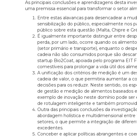
As principais conclusões e aprendizagens desta inv
uma premissa essencial para transformar o setor alim
Entre estas alavancas para desencadear a muda
sensibilização do público, especialmente no
público sobre esta questão (Malta, Chipre e Gré
É igualmente importante distinguir entre despe
perda, por um lado, ocorre quando os alimento
(setor primário e transporte), enquanto o des
cadeia não são consumidos porque são descarta
startup Bio2Coat, apoiada pelo programa EIT
comestíveis para prolongar a vida útil dos alime
A unificação dos critérios de medição é um desa
cadeia de valor, o que permitiria aumentar a 
decisões para os reduzir. Neste sentido, os e
de gestão e medição de alimentos baseados em t
exemplo de inovação neste domínio pode ser e
de rotulagem inteligente e também promovida p
Outra das principais conclusões da investigaçã
abordagem holística e multidimensional entre 
setores, o que permite a integração de difer
excedentes.
Conceber e aplicar políticas abrangentes e coe