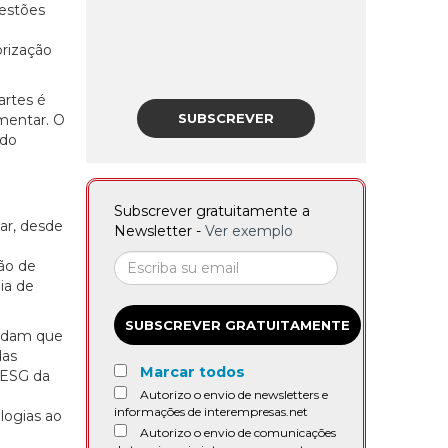
uestões
orização
artes é
SUBSCREVER
imentar. O
ndo
Subscrever gratuitamente a
ar, desde
Newsletter -
Ver exemplo
ão de
ia de
SUBSCREVER GRATUITAMENTE
ordam que
das
Marcar todos
 ESG da
Autorizo o envio de newsletters e
informações de interempresas.net
logias ao
Autorizo o envio de comunicações