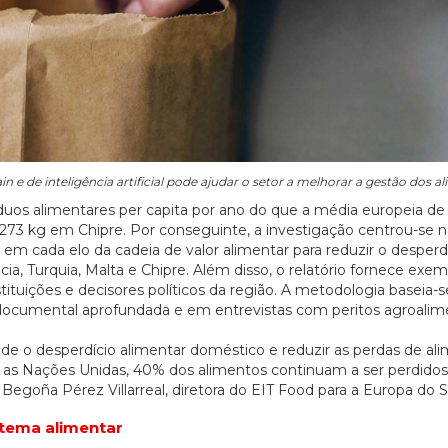
 e de inteligência artificial pode ajudar o setor a melhorar a gestão dos a
íduos alimentares per capita por ano do que a média europeia de
73 kg em Chipre. Por conseguinte, a investigação centrou-se n
 em cada elo da cadeia de valor alimentar para reduzir o desperdí
cia, Turquia, Malta e Chipre. Além disso, o relatório fornece exe
tituições e decisores políticos da região. A metodologia baseia
documental aprofundada e em entrevistas com peritos agroalim
de o desperdício alimentar doméstico e reduzir as perdas de al
om as Nações Unidas, 40% dos alimentos continuam a ser perdido
Begoña Pérez Villarreal, diretora do EIT Food para a Europa do S
stema alimentar