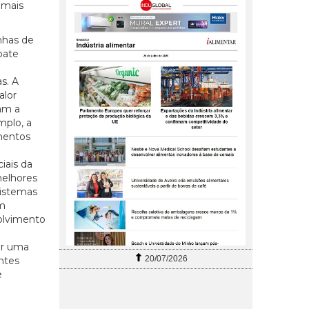
 mais
nhas de
bate
s. A
alor
tam a
mplo, a
mentos
iais da
melhores
sistemas
Um
olvimento
ar uma
20/07/2026
ntes
e
o