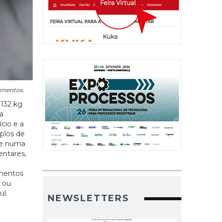
limentos.
 132 kg
a
cio e a
mplos de
-se numa
entares,
imentos
s ou
ul.
NEWSLETTERS