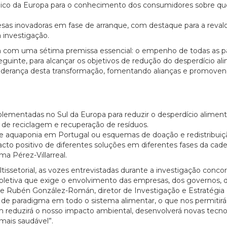
lgico da Europa para o conhecimento dos consumidores sobre q
as inovadoras em fase de arranque, com destaque para a reval
27/07/2026
a investigação.
am com uma sétima premissa essencial: o empenho de todas as p
seguinte, para alcançar os objetivos de redução do desperdício al
liderança desta transformação, fomentando alianças e promove
plementadas no Sul da Europa para reduzir o desperdício aliment
 de reciclagem e recuperação de resíduos.
de aquaponia em Portugal ou esquemas de doação e redistribuiç
cto positivo de diferentes soluções em diferentes fases da cade
ma Pérez-Villarreal.
ssetorial, as vozes entrevistadas durante a investigação conc
oletiva que exige o envolvimento das empresas, dos governos, 
s de Rubén González-Román, diretor de Investigação e Estratégia
de paradigma em todo o sistema alimentar, o que nos permitirá
 reduzirá o nosso impacto ambiental, desenvolverá novas tecno
mais saudável”.