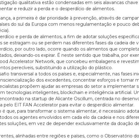
estigação qualitativa estão condensadas em seis alavancas chave
entar e reduzir a perda e o desperdício de alimentos.
nça, a primeira é dar prioridade à prevenção, através de campa
s países do sul da Europa com menos regulamentação e pouco de
cia).
rdício e perda de alimentos, a fim de adotar soluções específica
s se estragam ou se perdem nas diferentes fases da cadeia de v
perdício, por outro lado, ocorre quando os alimentos que comple
dos, deixando-os expirar. É neste sentido que trabalha, por exe
 Food Accelerator Network, que concebeu embalagens e revesti
ntos perecíveis, substituindo a utilização do plástico.
fio transversal a todos os países e, especialmente, nas fases inic
consciencialização dos excedentes, concentrar esforços e tomar 
specialistas propõem ajudar as empresas do setor a implementar 
ecnologias inteligentes, blockchain e inteligência artificial. 
ncontrado na startup de Alicante Oscillum, centrada no desenv
elo EIT FAN Accelerator para evitar o desperdício alimentar.
o é que, para transformar o sistema alimentar, é necessário adot
20/07/2026
todos os agentes envolvidos em cada elo da cadeia e nos difere
entes soluções, em vez de depender exclusivamente da doação d
rentes, alinhadas entre regiões e países, como o Observatório d