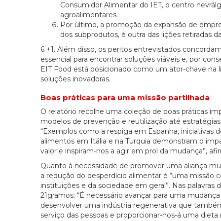
Consumidor Alimentar do IET, o centro nevrá
agroalimentares.
Por último, a promoção da expansão de empres
dos subprodutos, é outra das lições retiradas d
6 +1. Além disso, os peritos entrevistados concord
essencial para encontrar soluções viáveis e, por con
EIT Food está posicionado como um ator-chave na 
soluções inovadoras.
Boas práticas para uma missão partilhada
O relatório recolhe uma coleção de boas práticas im
modelos de prevenção e reutilização até estratégias
“Exemplos como a respiga em Espanha, iniciativas 
alimentos em Itália e na Turquia demonstram o impa
valor e inspiram-nos a agir em prol da mudança”, afir
Quanto à necessidade de promover uma aliança multi
a redução do desperdício alimentar é “uma missão c
instituições e da sociedade em geral”. Nas palavra
21gramos: “É necessário avançar para uma mudança 
desenvolver uma indústria regenerativa que também
serviço das pessoas e proporcionar-nos-á uma dieta 