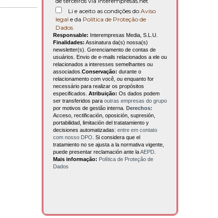
de terceiros via interempresas.net
Li e aceito as condições do
Aviso
legal
e da
Política de Proteção de
Dados
Responsable:
Interempresas Media, S.L.U.
Finalidades:
Assinatura da(s) nossa(s)
newsletter(s). Gerenciamento de contas de
usuários. Envio de e-mails relacionados a ele ou
relacionados a interesses semelhantes ou
associados.
Conservação:
durante o
relacionamento com você, ou enquanto for
necessário para realizar os propósitos
especificados.
Atribuição:
Os dados podem
ser transferidos para
outras empresas do grupo
por motivos de gestão interna.
Derechos:
Acceso, rectificación, oposición, supresión,
portabilidad, limitación del tratatamiento y
decisiones automatizadas:
entre em contato
com nosso DPO
. Si considera que el
tratamiento no se ajusta a la normativa vigente,
puede presentar reclamación ante la
AEPD
.
Mais informação:
Política de Proteção de
Dados