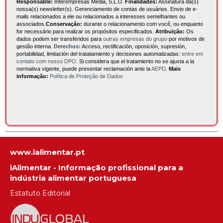
Responsable:
Interempresas Media, S.L.U.
Finalidades:
Assinatura da(s)
nossa(s) newsletter(s). Gerenciamento de contas de usuários. Envio de e-
mails relacionados a ele ou relacionados a interesses semelhantes ou
associados.
Conservação:
durante o relacionamento com você, ou enquanto
for necessário para realizar os propósitos especificados.
Atribuição:
Os
dados podem ser transferidos para
outras empresas do grupo
por motivos de
gestão interna.
Derechos:
Acceso, rectificación, oposición, supresión,
portabilidad, limitación del tratatamiento y decisiones automatizadas:
entre em
contato com nosso DPO
. Si considera que el tratamiento no se ajusta a la
normativa vigente, puede presentar reclamación ante la
AEPD
.
Mais
informação:
Política de Proteção de Dados
www.ialimentar.pt
iAlimentar - Informação profissional para a
indústria alimentar portuguesa
Estatuto Editorial