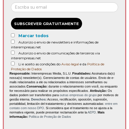
SUBSCREVER GRATUITAMENTE
Marcar todos
Autorizo o envio de newsletters e informações de
interempresas.net
Autorizo o envio de comunicações de terceiros via
interempresas.net
Li e aceito as condições do
Aviso legal
e da
Política de
Proteção de Dados
Responsable:
Interempresas Media, S.L.U.
Finalidades:
Assinatura da(s)
nossa(s) newsletter(s). Gerenciamento de contas de usuários. Envio de e-
mails relacionados a ele ou relacionados a interesses semelhantes ou
associados.
Conservação:
durante o relacionamento com você, ou enquanto
for necessário para realizar os propósitos especificados.
Atribuição:
Os
dados podem ser transferidos para
outras empresas do grupo
por motivos de
gestão interna.
Derechos:
Acceso, rectificación, oposición, supresión,
portabilidad, limitación del tratatamiento y decisiones automatizadas:
entre em
contato com nosso DPO
. Si considera que el tratamiento no se ajusta a la
normativa vigente, puede presentar reclamación ante la
AEPD
.
Mais
informação:
Política de Proteção de Dados