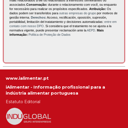
mails relacionados a ele ou relacionados a interesses semelhantes ou
associados.
Conservação:
durante o relacionamento com você, ou enquanto
for necessário para realizar os propósitos especificados.
Atribuição:
Os
dados podem ser transferidos para
outras empresas do grupo
por motivos de
gestão interna.
Derechos:
Acceso, rectificación, oposición, supresión,
portabilidad, limitación del tratatamiento y decisiones automatizadas:
entre em
contato com nosso DPO
. Si considera que el tratamiento no se ajusta a la
normativa vigente, puede presentar reclamación ante la
AEPD
.
Mais
informação:
Política de Proteção de Dados
www.ialimentar.pt
iAlimentar - Informação profissional para a
indústria alimentar portuguesa
Estatuto Editorial