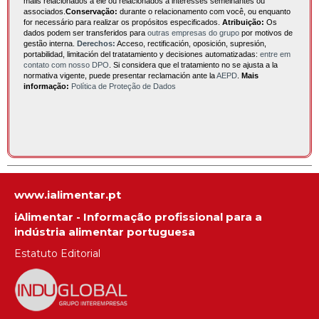
mails relacionados a ele ou relacionados a interesses semelhantes ou
associados.
Conservação:
durante o relacionamento com você, ou enquanto
for necessário para realizar os propósitos especificados.
Atribuição:
Os
dados podem ser transferidos para
outras empresas do grupo
por motivos de
gestão interna.
Derechos:
Acceso, rectificación, oposición, supresión,
portabilidad, limitación del tratatamiento y decisiones automatizadas:
entre em
contato com nosso DPO
. Si considera que el tratamiento no se ajusta a la
normativa vigente, puede presentar reclamación ante la
AEPD
.
Mais
informação:
Política de Proteção de Dados
www.ialimentar.pt
iAlimentar - Informação profissional para a
indústria alimentar portuguesa
Estatuto Editorial