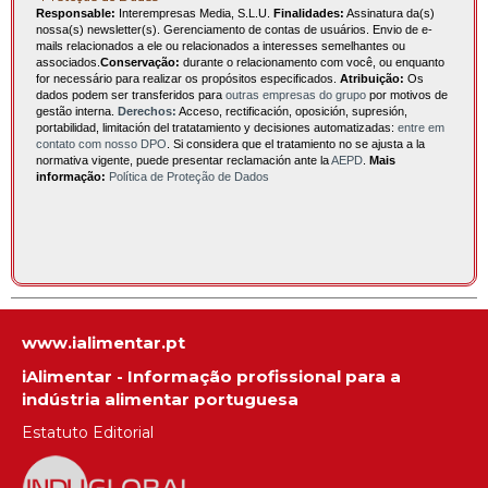
Responsable:
Interempresas Media, S.L.U.
Finalidades:
Assinatura da(s)
nossa(s) newsletter(s). Gerenciamento de contas de usuários. Envio de e-
mails relacionados a ele ou relacionados a interesses semelhantes ou
associados.
Conservação:
durante o relacionamento com você, ou enquanto
for necessário para realizar os propósitos especificados.
Atribuição:
Os
dados podem ser transferidos para
outras empresas do grupo
por motivos de
gestão interna.
Derechos:
Acceso, rectificación, oposición, supresión,
portabilidad, limitación del tratatamiento y decisiones automatizadas:
entre em
contato com nosso DPO
. Si considera que el tratamiento no se ajusta a la
normativa vigente, puede presentar reclamación ante la
AEPD
.
Mais
informação:
Política de Proteção de Dados
www.ialimentar.pt
iAlimentar - Informação profissional para a
indústria alimentar portuguesa
Estatuto Editorial