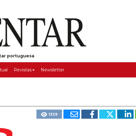
ntar portuguesa
rtual
Revistas
Newsletter
1329