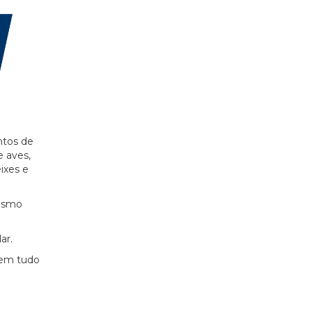
ntos de
e aves,
ixes e
mesmo
ar.
 em tudo