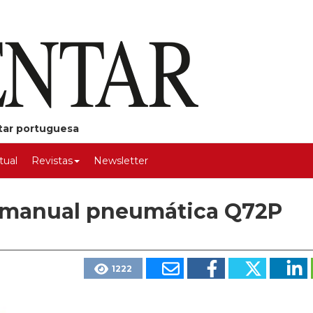
ntar portuguesa
rtual
Revistas
Newsletter
 manual pneumática Q72P
1222