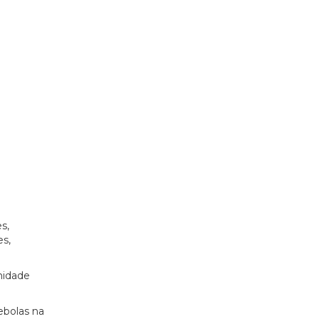
s,
es,
midade
ebolas na