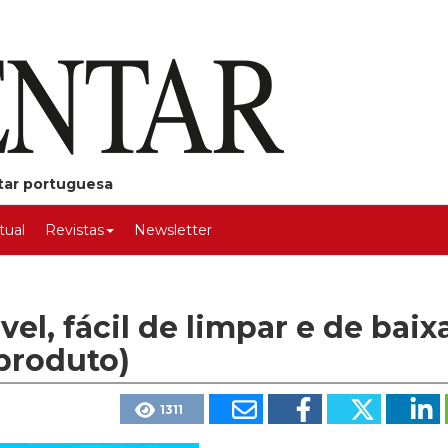
ntar portuguesa
rtual
Revistas
Newsletter
vel, fácil de limpar e de baix
produto)
1311