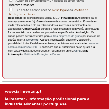
Autorizo o envio de comunicações de terceiros via
interempresas.net
Li e aceito as condições do
Aviso legal
e da
Política de
Proteção de Dados
Responsable:
Interempresas Media, S.L.U.
Finalidades:
Assinatura da(s)
nossa(s) newsletter(s). Gerenciamento de contas de usuários. Envio de e-
mails relacionados a ele ou relacionados a interesses semelhantes ou
associados.
Conservação:
durante o relacionamento com você, ou enquanto
for necessário para realizar os propósitos especificados.
Atribuição:
Os
dados podem ser transferidos para
outras empresas do grupo
por motivos de
gestão interna.
Derechos:
Acceso, rectificación, oposición, supresión,
portabilidad, limitación del tratatamiento y decisiones automatizadas:
entre em
contato com nosso DPO
. Si considera que el tratamiento no se ajusta a la
normativa vigente, puede presentar reclamación ante la
AEPD
.
Mais
informação:
Política de Proteção de Dados
www.ialimentar.pt
iAlimentar - Informação profissional para a
indústria alimentar portuguesa