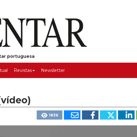
ntar portuguesa
rtual
Revistas
Newsletter
(vídeo)
1836