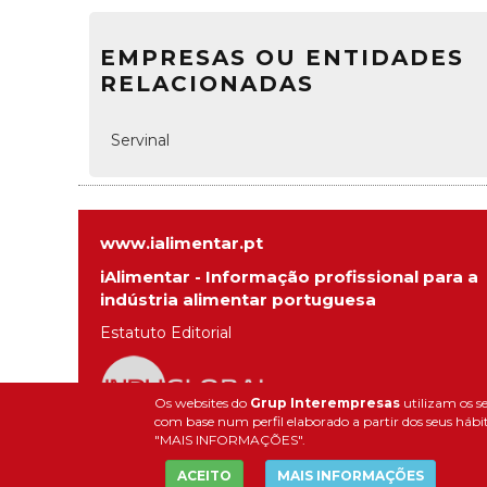
EMPRESAS OU ENTIDADES
RELACIONADAS
Servinal
www.ialimentar.pt
iAlimentar - Informação profissional para a
indústria alimentar portuguesa
Estatuto Editorial
Os websites do
Grup Interempresas
utilizam os se
com base num perfil elaborado a partir dos seus hábit
"MAIS INFORMAÇÕES".
ACEITO
MAIS INFORMAÇÕES